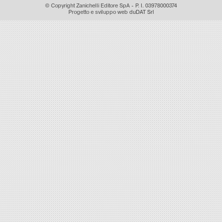
© Copyright Zanichelli Editore SpA - P. I. 03978000374
Progetto e sviluppo web
duDAT Srl
to