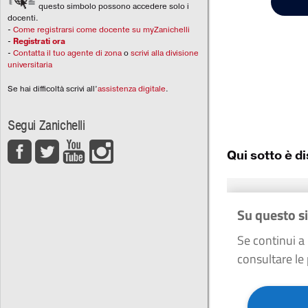
questo simbolo possono accedere solo i
docenti.
-
Come registrarsi come docente su myZanichelli
-
Registrati ora
-
Contatta il tuo agente di zona
o
scrivi alla divisione
universitaria
Se hai difficoltà scrivi all’
assistenza digitale
.
Segui Zanichelli
Qui sotto è d